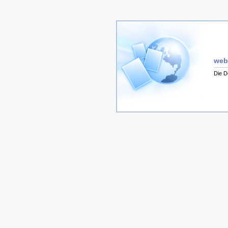
web
Die D